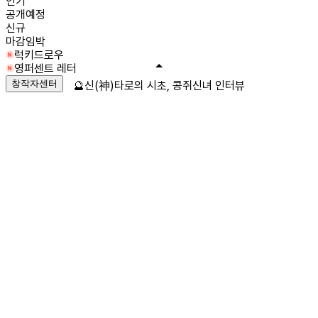
인기
공개예정
신규
마감임박
럭키드로우
영퍼센트 레터
창작자센터
🔮신(神)타로의 시초, 콩쥐신녀 인터뷰