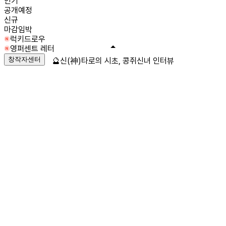
인기
공개예정
신규
마감임박
럭키드로우
영퍼센트 레터
창작자센터
🔮신(神)타로의 시초, 콩쥐신녀 인터뷰