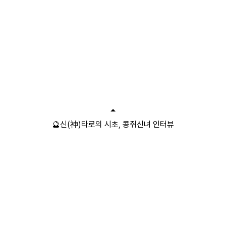
🔮신(神)타로의 시초, 콩쥐신녀 인터뷰