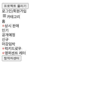
프로젝트 올리기
로그인/회원가입
카테고리
홈
상시 판매
인기
공개예정
신규
마감임박
럭키드로우
영퍼센트 레터
창작자센터