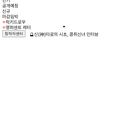
인기
공개예정
신규
마감임박
럭키드로우
영퍼센트 레터
창작자센터
🔮신(神)타로의 시초, 콩쥐신녀 인터뷰