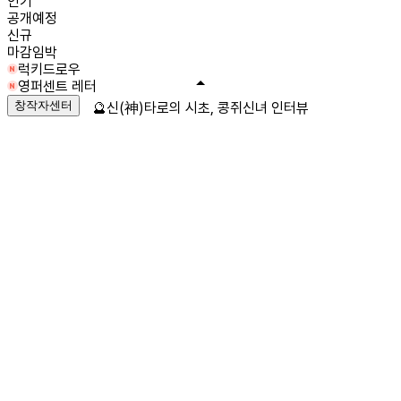
인기
공개예정
신규
마감임박
럭키드로우
영퍼센트 레터
창작자센터
🔮신(神)타로의 시초, 콩쥐신녀 인터뷰