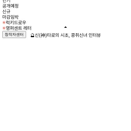
인기
공개예정
신규
마감임박
럭키드로우
영퍼센트 레터
창작자센터
🔮신(神)타로의 시초, 콩쥐신녀 인터뷰