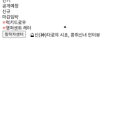
인기
공개예정
신규
마감임박
럭키드로우
영퍼센트 레터
창작자센터
🔮신(神)타로의 시초, 콩쥐신녀 인터뷰