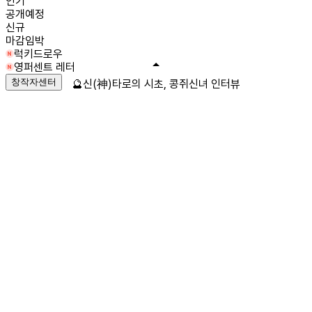
인기
공개예정
신규
마감임박
럭키드로우
영퍼센트 레터
창작자센터
🔮신(神)타로의 시초, 콩쥐신녀 인터뷰