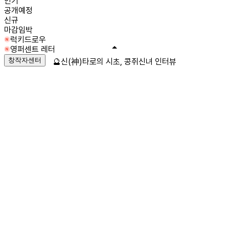
인기
공개예정
신규
마감임박
럭키드로우
영퍼센트 레터
창작자센터
🔮신(神)타로의 시초, 콩쥐신녀 인터뷰