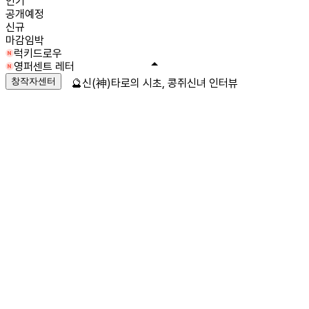
인기
공개예정
신규
마감임박
럭키드로우
영퍼센트 레터
창작자센터
🔮신(神)타로의 시초, 콩쥐신녀 인터뷰