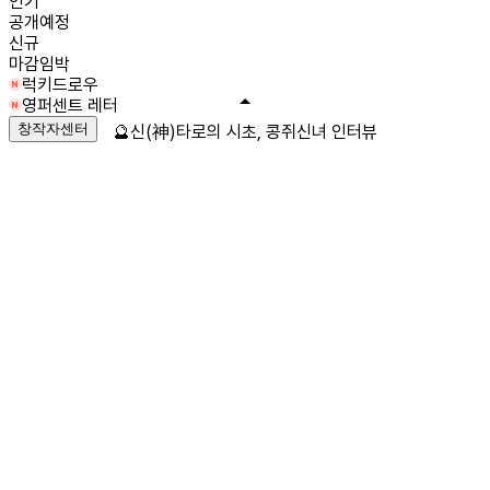
인기
공개예정
신규
마감임박
럭키드로우
영퍼센트 레터
창작자센터
🔮신(神)타로의 시초, 콩쥐신녀 인터뷰