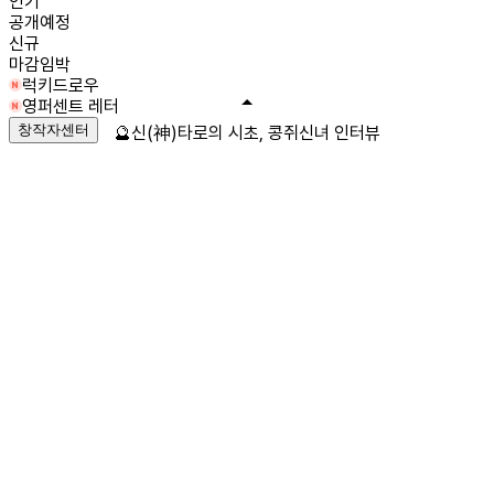
인기
공개예정
신규
마감임박
럭키드로우
영퍼센트 레터
창작자센터
🔮신(神)타로의 시초, 콩쥐신녀 인터뷰