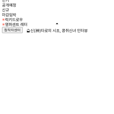
인기
공개예정
신규
마감임박
럭키드로우
영퍼센트 레터
창작자센터
🔮신(神)타로의 시초, 콩쥐신녀 인터뷰