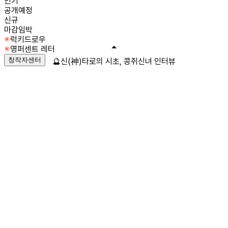
인기
공개예정
신규
마감임박
럭키드로우
영퍼센트 레터
창작자센터
🔮신(神)타로의 시초, 콩쥐신녀 인터뷰