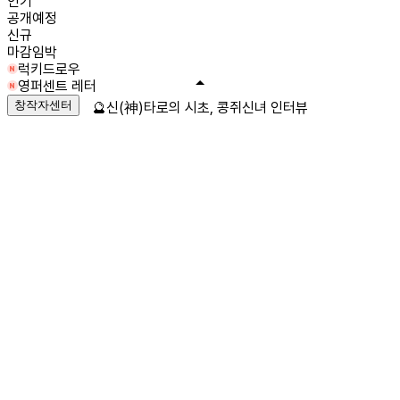
인기
공개예정
신규
마감임박
럭키드로우
영퍼센트 레터
창작자센터
🔮신(神)타로의 시초, 콩쥐신녀 인터뷰