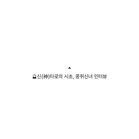
🔮신(神)타로의 시초, 콩쥐신녀 인터뷰