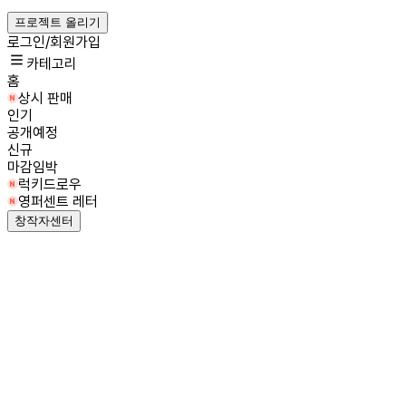
프로젝트 올리기
로그인/회원가입
카테고리
홈
상시 판매
인기
공개예정
신규
마감임박
럭키드로우
영퍼센트 레터
창작자센터