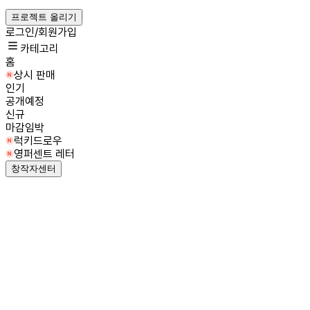
프로젝트 올리기
로그인/회원가입
카테고리
홈
상시 판매
인기
공개예정
신규
마감임박
럭키드로우
영퍼센트 레터
창작자센터