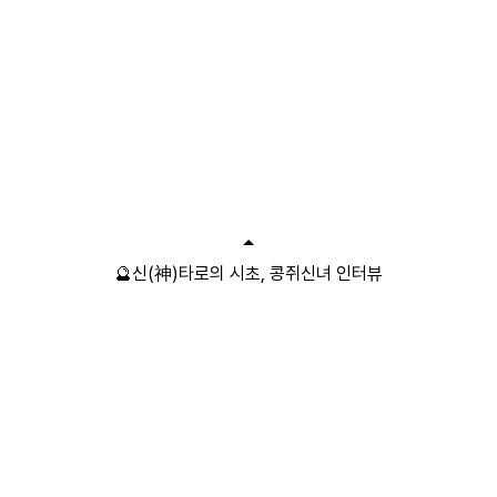
🔮신(神)타로의 시초, 콩쥐신녀 인터뷰