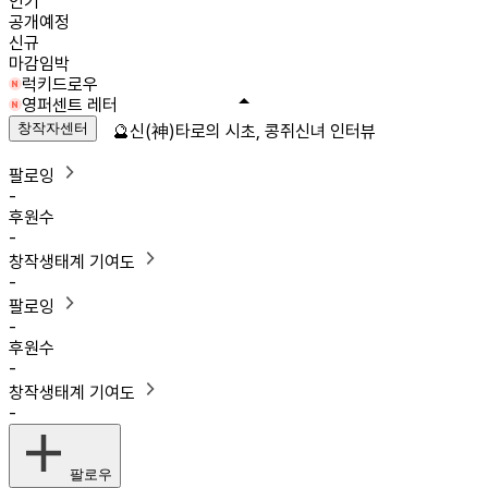
인기
공개예정
신규
마감임박
럭키드로우
영퍼센트 레터
창작자센터
🔮신(神)타로의 시초, 콩쥐신녀 인터뷰
팔로잉
-
후원수
-
창작생태계 기여도
-
팔로잉
-
후원수
-
창작생태계 기여도
-
팔로우