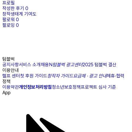
프로필
작성한 후기
0
창작생태계 기여도
팔로워
0
팔로잉
0
텀블벅
공지사항
서비스 소개
채용
N
텀블벅 광고센터
2025 텀블벅 결산
이용안내
헬프 센터
첫 후원 가이드
창작자 가이드
요금제 · 광고 안내
제휴·협력
정책
이용약관
개인정보처리방침
청소년보호정책
프로젝트 심사 기준
App