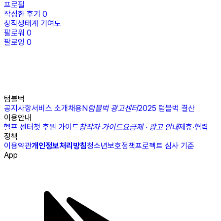
프로필
작성한 후기
0
창작생태계 기여도
팔로워
0
팔로잉
0
텀블벅
공지사항
서비스 소개
채용
N
텀블벅 광고센터
2025 텀블벅 결산
이용안내
헬프 센터
첫 후원 가이드
창작자 가이드
요금제 · 광고 안내
제휴·협력
정책
이용약관
개인정보처리방침
청소년보호정책
프로젝트 심사 기준
App