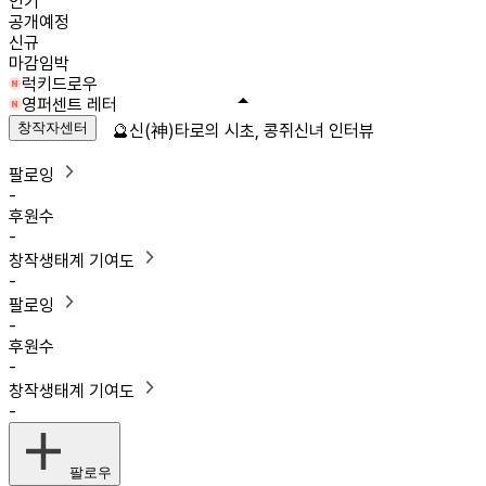
인기
공개예정
신규
마감임박
럭키드로우
영퍼센트 레터
창작자센터
🔮신(神)타로의 시초, 콩쥐신녀 인터뷰
팔로잉
-
후원수
-
창작생태계 기여도
-
팔로잉
-
후원수
-
창작생태계 기여도
-
팔로우