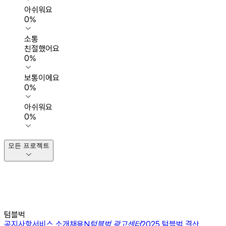
아쉬워요
0
%
소통
친절했어요
0
%
보통이에요
0
%
아쉬워요
0
%
모든 프로젝트
텀블벅
공지사항
서비스 소개
채용
N
텀블벅 광고센터
2025 텀블벅 결산