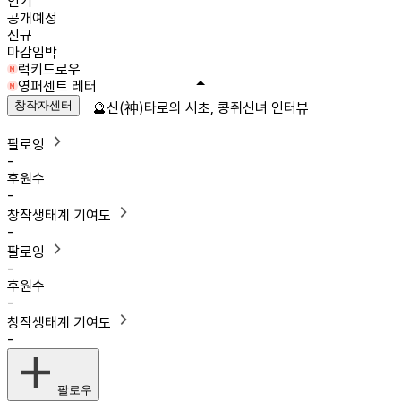
인기
공개예정
신규
마감임박
럭키드로우
영퍼센트 레터
창작자센터
🔮신(神)타로의 시초, 콩쥐신녀 인터뷰
팔로잉
-
후원수
-
창작생태계 기여도
-
팔로잉
-
후원수
-
창작생태계 기여도
-
팔로우