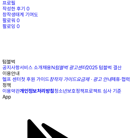
프로필
작성한 후기
0
창작생태계 기여도
팔로워
0
팔로잉
0
텀블벅
공지사항
서비스 소개
채용
N
텀블벅 광고센터
2025 텀블벅 결산
이용안내
헬프 센터
첫 후원 가이드
창작자 가이드
요금제 · 광고 안내
제휴·협력
정책
이용약관
개인정보처리방침
청소년보호정책
프로젝트 심사 기준
App