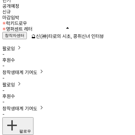
인기
공개예정
신규
마감임박
럭키드로우
영퍼센트 레터
창작자센터
🔮신(神)타로의 시초, 콩쥐신녀 인터뷰
팔로잉
-
후원수
-
창작생태계 기여도
-
팔로잉
-
후원수
-
창작생태계 기여도
-
팔로우