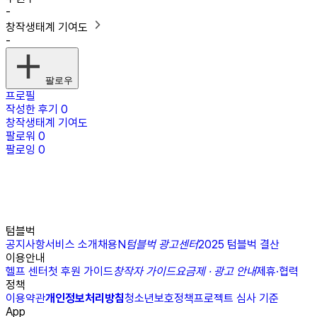
-
창작생태계 기여도
-
팔로우
프로필
작성한 후기
0
창작생태계 기여도
팔로워
0
팔로잉
0
텀블벅
공지사항
서비스 소개
채용
N
텀블벅 광고센터
2025 텀블벅 결산
이용안내
헬프 센터
첫 후원 가이드
창작자 가이드
요금제 · 광고 안내
제휴·협력
정책
이용약관
개인정보처리방침
청소년보호정책
프로젝트 심사 기준
App