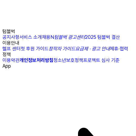
텀블벅
공지사항
서비스 소개
채용
N
텀블벅 광고센터
2025 텀블벅 결산
이용안내
헬프 센터
첫 후원 가이드
창작자 가이드
요금제 · 광고 안내
제휴·협력
정책
이용약관
개인정보처리방침
청소년보호정책
프로젝트 심사 기준
App