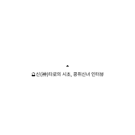
🔮신(神)타로의 시초, 콩쥐신녀 인터뷰