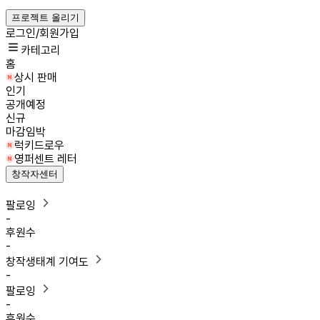
프로젝트 올리기
로그인/회원가입
카테고리
홈
상시 판매
인기
공개예정
신규
마감임박
럭키드로우
영퍼센트 레터
창작자센터
팔로잉
-
후원수
-
창작생태계 기여도
-
팔로잉
-
후원수