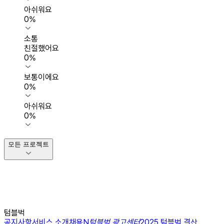
아쉬워요
0
%
소통
친절했어요
0
%
보통이에요
0
%
아쉬워요
0
%
모든 프로젝트
텀블벅
공지사항
서비스 소개
채용
N
텀블벅 광고센터
2025 텀블벅 결산