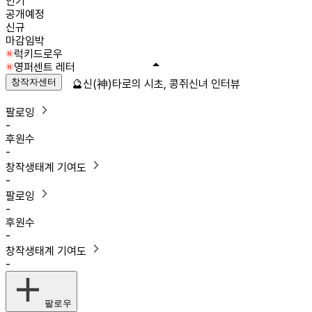
인기
공개예정
신규
마감임박
럭키드로우
영퍼센트 레터
창작자센터
🔮신(神)타로의 시초, 콩쥐신녀 인터뷰
팔로잉
-
후원수
-
창작생태계 기여도
-
팔로잉
-
후원수
-
창작생태계 기여도
-
팔로우