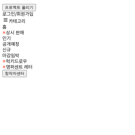
프로젝트 올리기
로그인/회원가입
카테고리
홈
상시 판매
인기
공개예정
신규
마감임박
럭키드로우
영퍼센트 레터
창작자센터