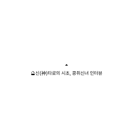
🔮신(神)타로의 시초, 콩쥐신녀 인터뷰