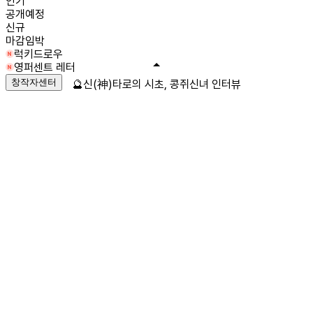
인기
공개예정
신규
마감임박
럭키드로우
영퍼센트 레터
창작자센터
🔮신(神)타로의 시초, 콩쥐신녀 인터뷰