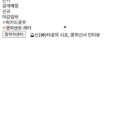
인기
공개예정
신규
마감임박
럭키드로우
영퍼센트 레터
창작자센터
🔮신(神)타로의 시초, 콩쥐신녀 인터뷰