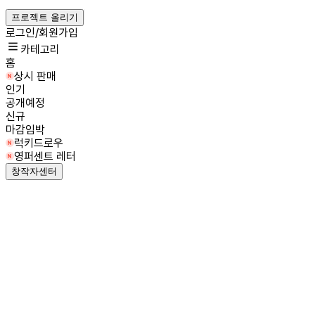
프로젝트 올리기
로그인/회원가입
카테고리
홈
상시 판매
인기
공개예정
신규
마감임박
럭키드로우
영퍼센트 레터
창작자센터