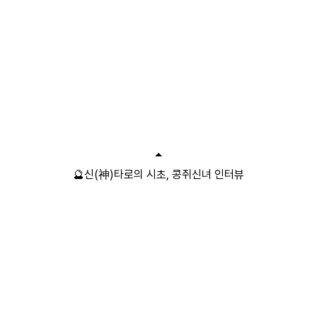
🔮신(神)타로의 시초, 콩쥐신녀 인터뷰