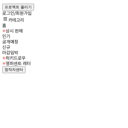
프로젝트 올리기
로그인/회원가입
카테고리
홈
상시 판매
인기
공개예정
신규
마감임박
럭키드로우
영퍼센트 레터
창작자센터