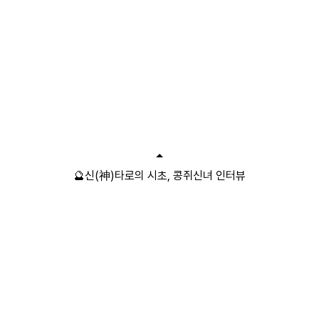
🔮신(神)타로의 시초, 콩쥐신녀 인터뷰