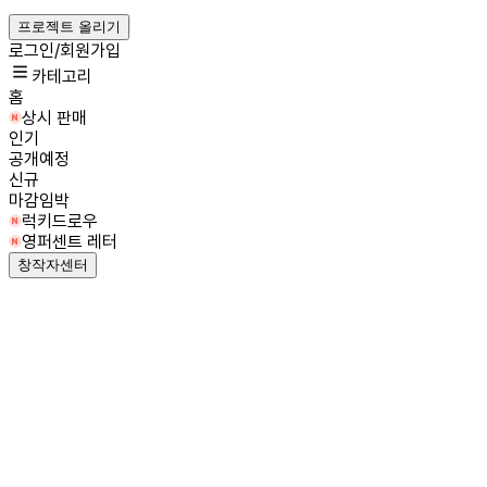
프로젝트 올리기
로그인/회원가입
카테고리
홈
상시 판매
인기
공개예정
신규
마감임박
럭키드로우
영퍼센트 레터
창작자센터