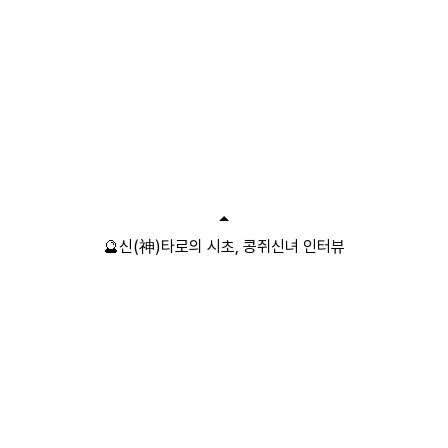
🔮신(神)타로의 시초, 콩쥐신녀 인터뷰