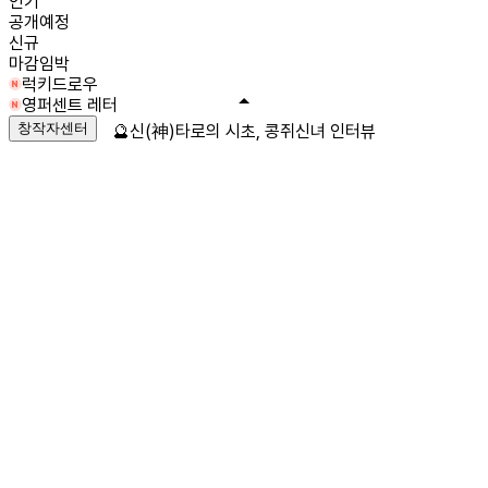
인기
공개예정
신규
마감임박
럭키드로우
영퍼센트 레터
창작자센터
🔮신(神)타로의 시초, 콩쥐신녀 인터뷰