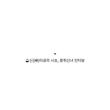
🔮신(神)타로의 시초, 콩쥐신녀 인터뷰