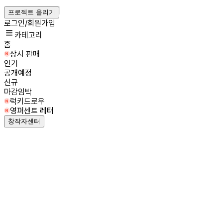
프로젝트 올리기
로그인/회원가입
카테고리
홈
상시 판매
인기
공개예정
신규
마감임박
럭키드로우
영퍼센트 레터
창작자센터