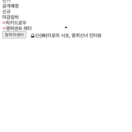
인기
공개예정
신규
마감임박
럭키드로우
영퍼센트 레터
창작자센터
🔮신(神)타로의 시초, 콩쥐신녀 인터뷰