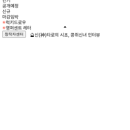
인기
공개예정
신규
마감임박
럭키드로우
영퍼센트 레터
창작자센터
🔮신(神)타로의 시초, 콩쥐신녀 인터뷰