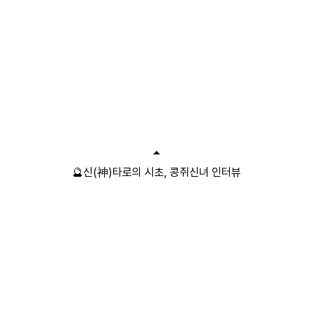
🔮신(神)타로의 시초, 콩쥐신녀 인터뷰