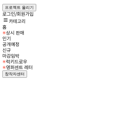
프로젝트 올리기
로그인/회원가입
카테고리
홈
상시 판매
인기
공개예정
신규
마감임박
럭키드로우
영퍼센트 레터
창작자센터