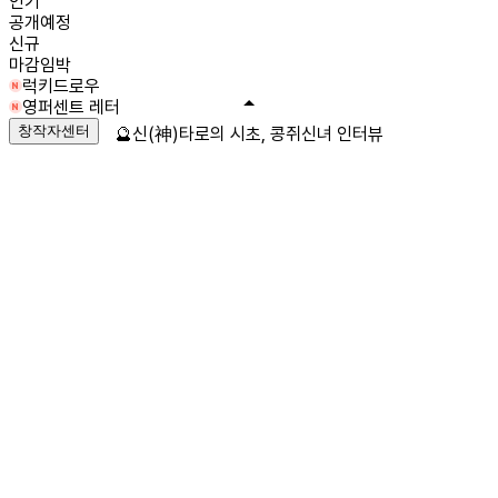
인기
공개예정
신규
마감임박
럭키드로우
영퍼센트 레터
창작자센터
🔮신(神)타로의 시초, 콩쥐신녀 인터뷰