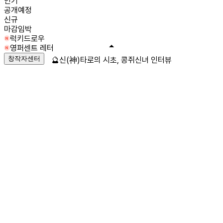
인기
공개예정
신규
마감임박
럭키드로우
영퍼센트 레터
창작자센터
🔮신(神)타로의 시초, 콩쥐신녀 인터뷰