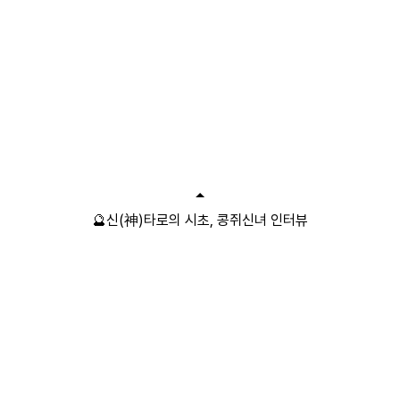
🔮신(神)타로의 시초, 콩쥐신녀 인터뷰