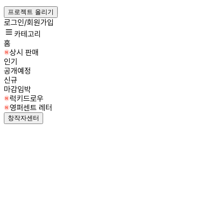
프로젝트 올리기
로그인/회원가입
카테고리
홈
상시 판매
인기
공개예정
신규
마감임박
럭키드로우
영퍼센트 레터
창작자센터