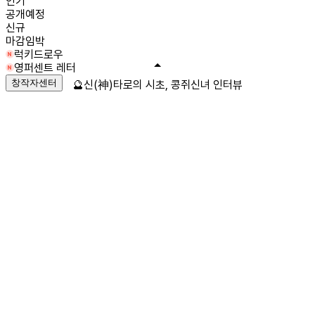
인기
공개예정
신규
마감임박
럭키드로우
영퍼센트 레터
창작자센터
🔮신(神)타로의 시초, 콩쥐신녀 인터뷰