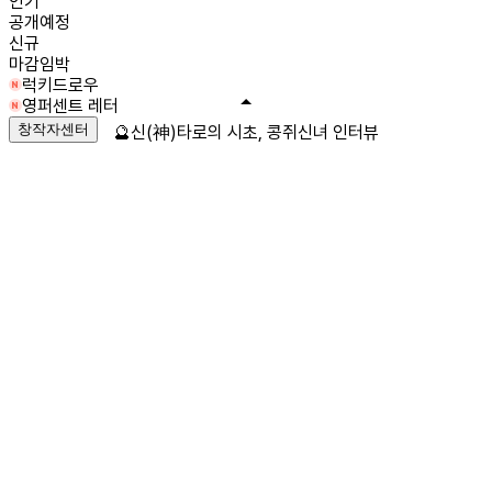
인기
공개예정
신규
마감임박
럭키드로우
영퍼센트 레터
창작자센터
🔮신(神)타로의 시초, 콩쥐신녀 인터뷰