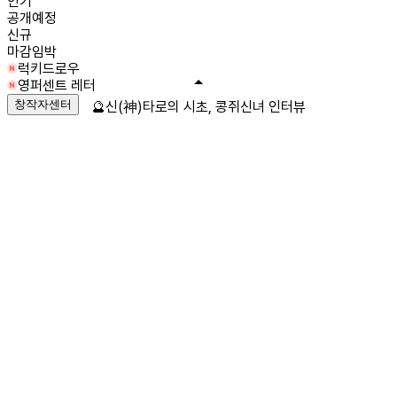
인기
공개예정
신규
마감임박
럭키드로우
영퍼센트 레터
창작자센터
🔮신(神)타로의 시초, 콩쥐신녀 인터뷰