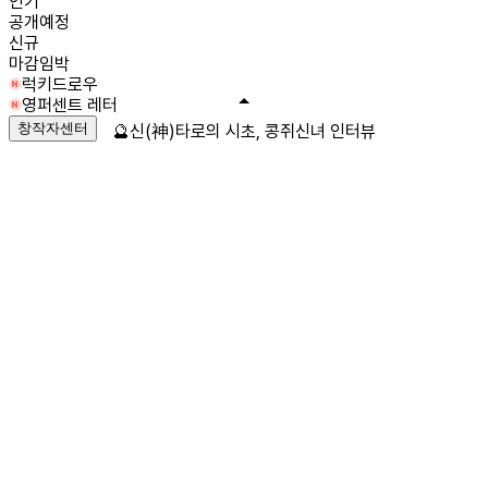
인기
공개예정
신규
마감임박
럭키드로우
영퍼센트 레터
창작자센터
🔮신(神)타로의 시초, 콩쥐신녀 인터뷰