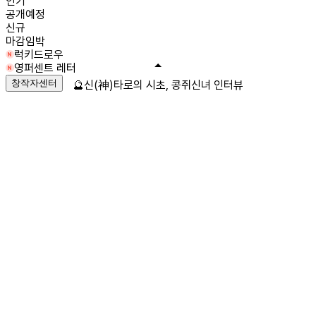
인기
공개예정
신규
마감임박
럭키드로우
영퍼센트 레터
창작자센터
🔮신(神)타로의 시초, 콩쥐신녀 인터뷰