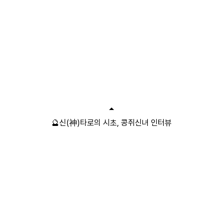
🔮신(神)타로의 시초, 콩쥐신녀 인터뷰