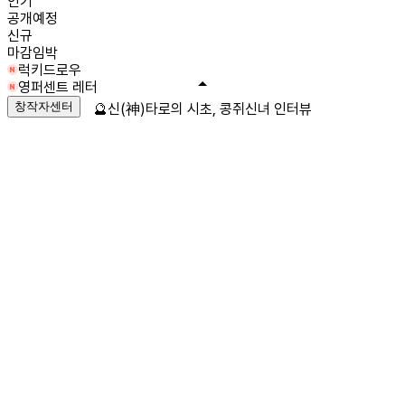
인기
공개예정
신규
마감임박
럭키드로우
영퍼센트 레터
창작자센터
🔮신(神)타로의 시초, 콩쥐신녀 인터뷰