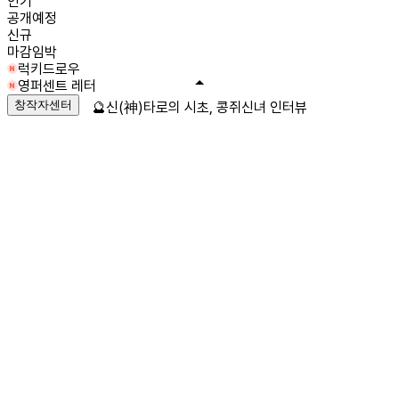
인기
공개예정
신규
마감임박
럭키드로우
영퍼센트 레터
창작자센터
🔮신(神)타로의 시초, 콩쥐신녀 인터뷰