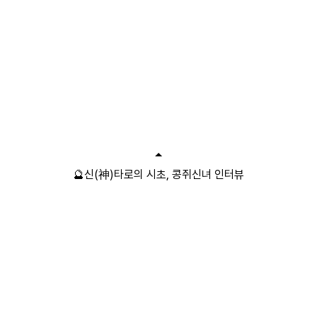
🔮신(神)타로의 시초, 콩쥐신녀 인터뷰