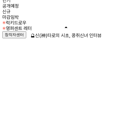
인기
공개예정
신규
마감임박
럭키드로우
영퍼센트 레터
창작자센터
🔮신(神)타로의 시초, 콩쥐신녀 인터뷰