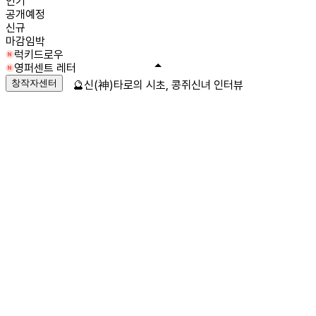
인기
공개예정
신규
마감임박
럭키드로우
영퍼센트 레터
창작자센터
🔮신(神)타로의 시초, 콩쥐신녀 인터뷰