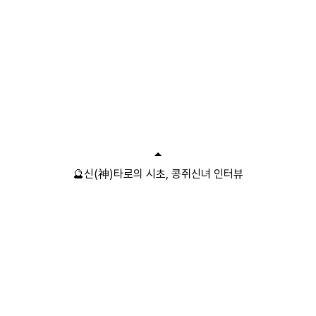
🔮신(神)타로의 시초, 콩쥐신녀 인터뷰