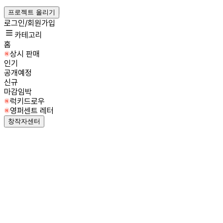
프로젝트 올리기
로그인/회원가입
카테고리
홈
상시 판매
인기
공개예정
신규
마감임박
럭키드로우
영퍼센트 레터
창작자센터